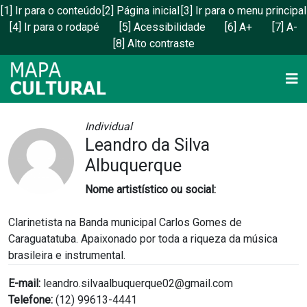
[1] Ir para o conteúdo
[2] Página inicial
[3] Ir para o menu principal
[4] Ir para o rodapé
[5] Acessibilidade
[6] A+
[7] A-
[8] Alto contraste
VISUALIZAR AGENTE
Individual
Leandro da Silva
Albuquerque
Nome artistístico ou social:
Clarinetista na Banda municipal Carlos Gomes de
Caraguatatuba. Apaixonado por toda a riqueza da música
brasileira e instrumental.
E-mail:
leandro.silvaalbuquerque02@gmail.com
Telefone:
(12) 99613-4441