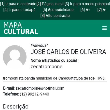
[1] Ir para o conteúdo
[2] Página inicial
[3] Ir para o menu principal
[4] Ir para o rodapé
[5] Acessibilidade
[6] A+
[7] A-
[8] Alto contraste
VISUALIZAR AGENTE
Individual
JOSÉ CARLOS DE OLIVEIRA
Nome artistístico ou social:
zecatrombone
trombonista banda municipal de Caraguatatuba desde 1995,
E-mail:
zecatrombone@hotmail.com
Telefone:
(12) 99212-9440
Descrição